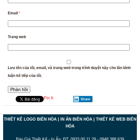
Email
*
Trang web
Lưu tên của tôi, email, và trang web trong trình duyệt này cho lần bình
luận kế tiếp của tôi.
Pin It
Share
THIẾT KẾ LOGO BIÊN HÒA | IN ẤN BIÊN HÒA | THIẾT KẾ WEB BIÊN
HÒA
Báo Giá Thiết Kế - In Ấn: ĐT: 0933.00.11.29 - 0948.388.639