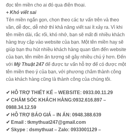
đọc tên miền cho ai đó qua điện thoại.
+ Khó viết sai
Tên miền ngắn gọn, chọn theo các tư vấn trên và theo
vần, dễ đọc, dễ nhớ thì khả năng viết sai ít xảy ra. Vì khi
tên miền dài, rắc rối, khó nhớ, bạn sẽ mất đi nhiều khách
hàng truy cập vào website của bạn. Một tên miền hay sẽ
giúp bạn thu hút nhiều khách hàng quan tâm đến website
của bạn, tên miền ấn tượng sẽ gây nhiều chú ý hơn. Đến
với
Mỹ Thuật 247
để được tư vấn hỗ trợ để có được một
tên miền theo ý của bạn, với phương châm thành công
của khách hàng cũng là thành công của chúng tôi.
✔ HỖ TRỢ THIẾT KẾ – WEBSITE: 0933.00.11.29
✔ CHĂM SÓC KHÁCH HÀNG:0932.616.897 –
0988.34.12.59
✔ HỖ TRỢ BÁO GIÁ – IN ẤN: 0948.388.639
✔ Email : tkmythuat247@gmail.com
✔ Skype : dsmythuat – Zalo: 0933001129 –