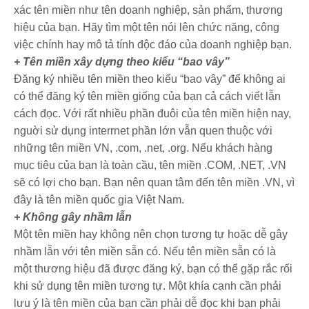
xác tên miền như tên doanh nghiệp, sản phẩm, thương
hiệu của bạn. Hãy tìm một tên nói lên chức năng, công
việc chính hay mô tả tính độc đáo của doanh nghiệp bạn.
+ Tên miền xây dựng theo kiểu “bao vây”
Ðăng ký nhiều tên miền theo kiểu “bao vây” để không ai
có thể đăng ký tên miền giống của bạn cả cách viết lẫn
cách đọc. Với rất nhiều phần đuôi của tên miền hiện nay,
nguời sử dụng interrnet phần lớn vẫn quen thuộc với
những tên miền VN, .com, .net, .org. Nếu khách hàng
mục tiêu của bạn là toàn cầu, tên miền .COM, .NET, .VN
sẽ có lợi cho bạn. Bạn nên quan tâm đến tên miền .VN, vì
đây là tên miền quốc gia Việt Nam.
+ Không gây nhầm lẫn
Một tên miền hay không nên chọn tương tự hoặc dễ gây
nhầm lẫn với tên miền sẵn có. Nếu tên miền sẵn có là
một thương hiệu đã được đăng ký, bạn có thể gặp rắc rối
khi sử dụng tên miền tương tự. Một khía cạnh cần phải
lưu ý là tên miền của bạn cần phải dễ đọc khi bạn phải