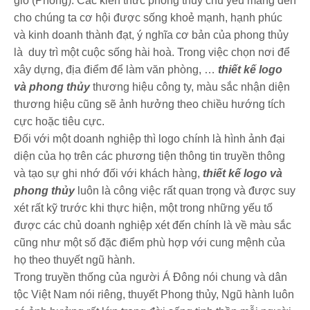
gió (Phong). Các kiến thức phong thủy chủ yếu mang đến
cho chúng ta cơ hội được sống khoẻ mạnh, hạnh phúc
và kinh doanh thành đạt, ý nghĩa cơ bản của phong thủy
là duy trì một cuộc sống hài hoà. Trong việc chọn nơi để
xây dựng, địa điểm để làm văn phòng, …
thiết kế logo
và phong thủy
thương hiệu công ty, màu sắc nhận diện
thương hiệu cũng sẽ ảnh hưởng theo chiều hướng tích
cực hoặc tiêu cực.
Đối với một doanh nghiệp thì logo chính là hình ảnh đại
diện của họ trên các phương tiện thông tin truyền thông
và tạo sự ghi nhớ đối với khách hàng,
thiết kế logo và
phong thủy
luôn là công việc rất quan trọng và được suy
xét rất kỹ trước khi thực hiện, một trong những yếu tố
được các chủ doanh nghiệp xét đến chính là về màu sắc
cũng như một số đặc điểm phù hợp với cung mệnh của
họ theo thuyết ngũ hành.
Trong truyền thống của người Á Đông nói chung và dân
tộc Việt Nam nói riêng, thuyết Phong thủy, Ngũ hành luôn