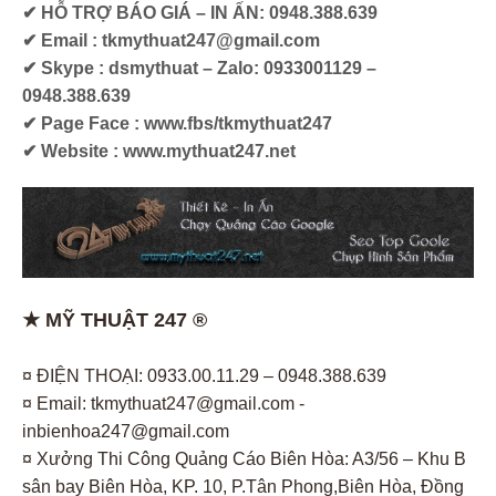
✔ HỖ TRỢ BÁO GIÁ – IN ẤN: 0948.388.639
✔ Email : tkmythuat247@gmail.com
✔ Skype : dsmythuat – Zalo: 0933001129 –
0948.388.639
✔ Page Face : www.fbs/tkmythuat247
✔ Website : www.mythuat247.net
★ MỸ THUẬT 247 ®
¤ ĐIỆN THOẠI: 0933.00.11.29 – 0948.388.639
¤ Email: tkmythuat247@gmail.com -
inbienhoa247@gmail.com
¤ Xưởng Thi Công Quảng Cáo Biên Hòa: A3/56 – Khu B
sân bay Biên Hòa, KP. 10, P.Tân Phong,Biên Hòa, Đồng