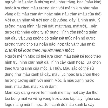
nguyệt. Màu sắc là những màu như trắng, bạc (màu kim)
hoặc lựa chọn màu tương sinh với mệnh kim như màu
vàng đất, màu cam ấm hoặc màu nâu trầm (màu của thổ).
Với quan niệm về trời tròn đất vuông, đây là hình mẫu lý
tưởng mang hình hài trái đất, mặt trăng, mặt trời,…nên
được rất nhiều công ty sử dụng. Hình tròn không điểm
bắt đầu và cũng không có điểm kết thúc nên nó được
tượng trưng cho sự hoàn hảo, hợp tác và thuần nhất.
2. thiết kế logo theo người mệnh mộc:
Người mệnh Mộc có thể lựa chọn mẫu thiết kế logo theo
hình trụ, hình chữ nhật dài, hình cây xanh hoặc lựa chọn
theo tương sinh của mộc là Thủy. Màu sắc có thể sử
dụng như màu xanh lá cây, màu lục hoặc lựa chọn theo
hướng tương sinh với mệnh Mộc là màu xanh nước
biển, màu đen, màu xanh đậm.
Mầm cây đang vươn lên mạnh mẽ hay một cây đại thụ
tỏa bóng mát và vững vàng trước bão táp là ý nghĩa của
logo mang mệnh mộc. Bên cạnh đó màu xanh lá cây