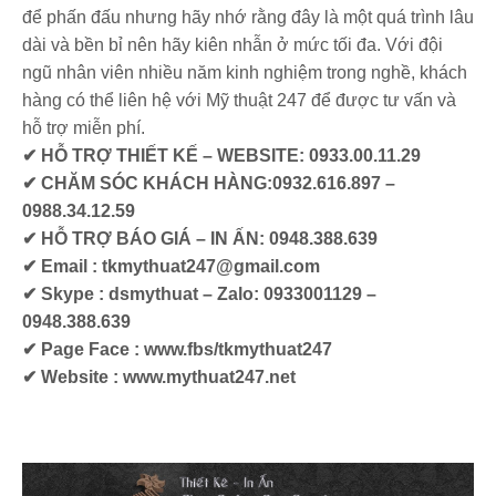
để phấn đấu nhưng hãy nhớ rằng đây là một quá trình lâu
dài và bền bỉ nên hãy kiên nhẫn ở mức tối đa. Với đội
ngũ nhân viên nhiều năm kinh nghiệm trong nghề, khách
hàng có thể liên hệ với Mỹ thuật 247 để được tư vấn và
hỗ trợ miễn phí.
✔ HỖ TRỢ THIẾT KẾ – WEBSITE: 0933.00.11.29
✔ CHĂM SÓC KHÁCH HÀNG:0932.616.897 –
0988.34.12.59
✔ HỖ TRỢ BÁO GIÁ – IN ẤN: 0948.388.639
✔ Email : tkmythuat247@gmail.com
✔ Skype : dsmythuat – Zalo: 0933001129 –
0948.388.639
✔ Page Face : www.fbs/tkmythuat247
✔ Website : www.mythuat247.net