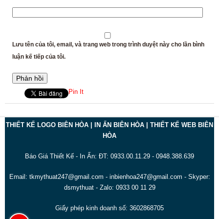
Lưu tên của tôi, email, và trang web trong trình duyệt này cho lần bình
luận kế tiếp của tôi.
Pin It
THIẾT KẾ LOGO BIÊN HÒA | IN ẤN BIÊN HÒA | THIẾT KẾ WEB BIÊN
HÒA
Báo Giá Thiết Kế - In Ấn: ĐT: 0933.00.11.29 - 0948.388.639
Email: tkmythuat247@gmail.com - inbienhoa247@gmail.com - Skyper:
dsmythuat - Zalo: 0933 00 11 29
Giấy phép kinh doanh số: 3602868705