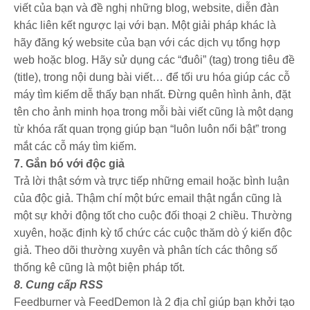
viết của bạn và đề nghị những blog, website, diễn đàn
khác liên kết ngược lại với bạn. Một giải pháp khác là
hãy đăng ký website của bạn với các dịch vụ tổng hợp
web hoặc blog. Hãy sử dụng các “đuôi” (tag) trong tiêu đề
(title), trong nội dung bài viết… để tối ưu hóa giúp các cỗ
máy tìm kiếm dễ thấy bạn nhất. Đừng quên hình ảnh, đặt
tên cho ảnh minh họa trong mỗi bài viết cũng là một dạng
từ khóa rất quan trọng giúp bạn “luôn luôn nổi bật” trong
mắt các cỗ máy tìm kiếm.
7. Gắn bó với độc giả
Trả lời thật sớm và trực tiếp những email hoặc bình luận
của độc giả. Thậm chí một bức email thật ngắn cũng là
một sự khởi động tốt cho cuộc đối thoại 2 chiều. Thường
xuyên, hoặc định kỳ tổ chức các cuộc thăm dò ý kiến độc
giả. Theo dõi thường xuyên và phân tích các thông số
thống kê cũng là một biện pháp tốt.
8. Cung cấp RSS
Feedburner và FeedDemon là 2 địa chỉ giúp bạn khởi tạo