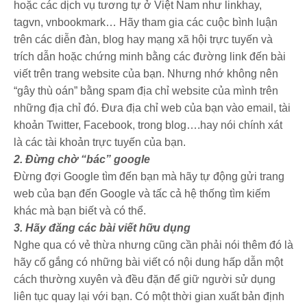
hoặc các dịch vụ tương tự ở Việt Nam như linkhay,
tagvn, vnbookmark… Hãy tham gia các cuộc bình luận
trên các diễn đàn, blog hay mạng xã hội trực tuyến và
trích dẫn hoặc chứng minh bằng các đường link đến bài
viết trên trang website của bạn. Nhưng nhớ không nên
“gây thù oán” bằng spam địa chỉ website của mình trên
những địa chỉ đó. Đưa địa chỉ web của bạn vào email, tài
khoản Twitter, Facebook, trong blog….hay nói chính xát
là các tài khoản trực tuyến của bạn.
2. Đừng chờ “bác” google
Đừng đợi Google tìm đến bạn mà hãy tự động gửi trang
web của bạn đến Google và tấc cả hệ thống tìm kiếm
khác mà bạn biết và có thể.
3. Hãy đăng các bài viết hữu dụng
Nghe qua có vẻ thừa nhưng cũng cần phải nói thêm đó là
hãy cố gắng có những bài viết có nội dung hấp dẫn một
cách thường xuyên và đều đặn để giữ người sử dụng
liên tục quay lại với bạn. Có một thời gian xuất bản định