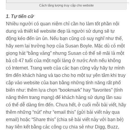
Cách tăng lượng truy cập cho website
1. Tự tiến cữ
Nhiều người có quan niệm chỉ cần họ làm tốt phần nội
dung và thiết kế website đẹp là người sử dụng sẽ tự
động kéo đến ùn ùn. Nếu bạn cũng có suy nghĩ như thế,
hãy xem lại trường hợp của Susan Boyle. Mặc dù có một
giọng hát “bằng vàng” nhưng Susan có thể sẽ mãi là một
bà cô 47 tuổi của một ngôi làng ở nước Anh nếu không
có Internet. Trang web của các bạn cũng vậy hãy tự mình
tìm đến khách hàng và tạo cho họ một sự yên tâm khi truy
cập vào website của bạn bằng những tính năng rất phổ
biến như: thêm lựa chọn “bookmark” hay “favorites” (tính
năng thêm trang mạng) để khách hàng sử dụng lần sau
có thể dễ dàng tìm đến. Chưa hết, ở cuối mỗi bài viết, hãy
thêm những “nút” như “email this” (gửi bài viết này qua
email) hoặc “Share this” (chia sẻ bài viết này với bạn bè)
hay liên kết bằng các công cụ chia sẻ như Digg, Buzz,