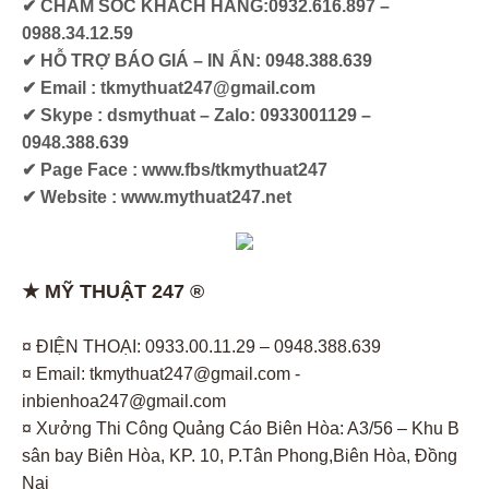
✔ CHĂM SÓC KHÁCH HÀNG:0932.616.897 –
0988.34.12.59
✔ HỖ TRỢ BÁO GIÁ – IN ẤN: 0948.388.639
✔ Email : tkmythuat247@gmail.com
✔ Skype : dsmythuat – Zalo: 0933001129 –
0948.388.639
✔ Page Face : www.fbs/tkmythuat247
✔ Website : www.mythuat247.net
★ MỸ THUẬT 247 ®
¤ ĐIỆN THOẠI: 0933.00.11.29 – 0948.388.639
¤ Email: tkmythuat247@gmail.com -
inbienhoa247@gmail.com
¤ Xưởng Thi Công Quảng Cáo Biên Hòa: A3/56 – Khu B
sân bay Biên Hòa, KP. 10, P.Tân Phong,Biên Hòa, Đồng
Nai