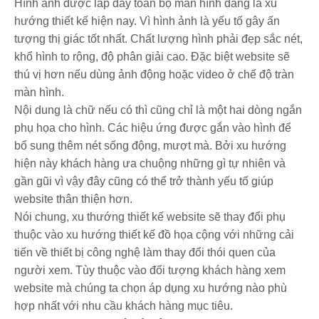
Hình ảnh được lấp đầy toàn bộ màn hình đang là xu
hướng thiết kế hiện nay. Vì hình ảnh là yếu tố gây ấn
tượng thị giác tốt nhất. Chất lượng hình phải đẹp sắc nét,
khổ hình to rộng, độ phân giải cao. Đặc biệt website sẽ
thú vị hơn nếu dùng ảnh động hoặc video ở chế độ tràn
màn hình.
Nội dung là chữ nếu có thì cũng chỉ là một hai dòng ngắn
phụ họa cho hình. Các hiệu ứng được gắn vào hình để
bổ sung thêm nét sống động, mượt mà. Bởi xu hướng
hiện này khách hàng ưa chuộng những gì tự nhiên và
gần gũi vì vậy đây cũng có thể trở thành yếu tố giúp
website thân thiện hơn.
Nói chung, xu thướng thiết kế website sẽ thay đổi phụ
thuộc vào xu hướng thiết kế đồ họa cộng với những cải
tiến về thiết bị công nghệ làm thay đổi thói quen của
người xem. Tùy thuộc vào đối tượng khách hàng xem
website mà chúng ta chọn áp dụng xu hướng nào phù
hợp nhất với nhu cầu khách hàng mục tiêu.