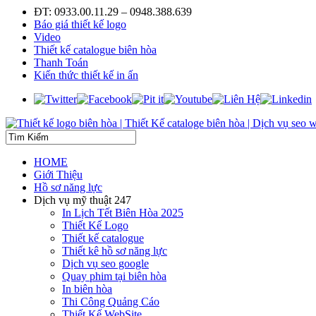
ĐT: 0933.00.11.29 – 0948.388.639
Báo giá thiết kế logo
Video
Thiết kế catalogue biên hòa
Thanh Toán
Kiến thức thiết kế in ấn
HOME
Giới Thiệu
Hồ sơ năng lực
Dịch vụ mỹ thuật 247
In Lịch Tết Biên Hòa 2025
Thiết Kế Logo
Thiết kế catalogue
Thiết kê hồ sơ năng lực
Dịch vụ seo google
Quay phim tại biên hòa
In biên hòa
Thi Công Quảng Cáo
Thiết Kế WebSite