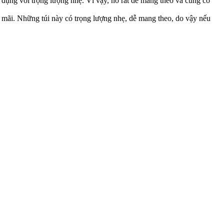
 dụng với trọng lượng nhẹ. Vì vậy, nó rất dễ mang theo và cũng có
mãi. Những túi này có trọng lượng nhẹ, dễ mang theo, do vậy nếu