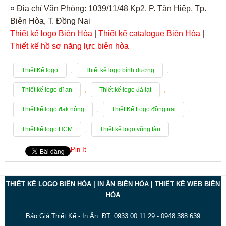
¤ Địa chỉ Văn Phòng: 1039/11/48 Kp2, P. Tân Hiệp, Tp.
Biên Hòa, T. Đồng Nai
Thiết kế logo Biên Hòa
|
Thiết kế catalogue Biên Hòa
|
Thiết kế hồ sơ năng lực biên hòa
Thiết Kế logo
,
Thiết kế logo bình dương
,
Thiết kế logo dĩ an
,
Thiết kế logo đà lạt
,
Thiết kế logo đak nông
,
Thiết Kế Logo đồng nai
,
Thiết kế logo HCM
,
Thiết kế logo vũng tàu
Pin It
THIẾT KẾ LOGO BIÊN HÒA | IN ẤN BIÊN HÒA | THIẾT KẾ WEB BIÊN
HÒA
Báo Giá Thiết Kế - In Ấn: ĐT: 0933.00.11.29 - 0948.388.639