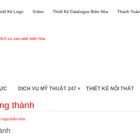
hiết Kế Logo
Video
Thiết Kế Catalogue Biên Hòa
Thanh Toán
»
LỰC
DỊCH VỤ MỸ THUẬT 247
THIẾT KẾ NỘI THẤT
ong thành
ế logo biên hòa
hành