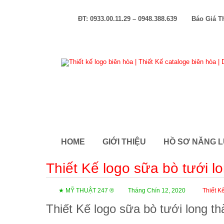
ĐT: 0933.00.11.29 – 0948.388.639
Báo Giá T
HOME
GIỚI THIỆU
HỒ SƠ NĂNG 
Thiết Kế logo sữa bò tưới l
★ MỸ THUẬT 247 ®
Tháng Chín 12, 2020
Thiết K
Thiết Kế logo sữa bò tưới long t