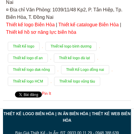
Nai
¤ Địa chỉ Văn Phòng: 1039/11/48 Kp2, P. Tân Hiệp, Tp.
Biên Hòa, T. Đồng Nai
Thiết kế logo Biên Hòa
|
Thiết kế catalogue Biên Hòa
|
Thiết kế hồ sơ năng lực biên hòa
Thiết Kế logo
,
Thiết kế logo bình dương
,
Thiết kế logo dĩ an
,
Thiết kế logo đà lạt
,
Thiết kế logo đak nông
,
Thiết Kế Logo đồng nai
,
Thiết kế logo HCM
,
Thiết kế logo vũng tàu
Pin It
THIẾT KẾ LOGO BIÊN HÒA | IN ẤN BIÊN HÒA | THIẾT KẾ WEB BIÊN
HÒA
Báo Giá Thiết Kế - In Ấn: ĐT: 0933.00.11.29 - 0948.388.639