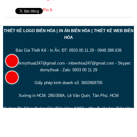
Pin It
THIẾT KẾ LOGO BIÊN HÒA | IN ẤN BIÊN HÒA | THIẾT KẾ WEB BIÊN
HÒA
Báo Giá Thiết Kế - In Ấn: ĐT: 0933.00.11.29 - 0948.388.639
Email: tkmythuat247@gmail.com - inbienhoa247@gmail.com - Skyper:
dsmythuat - Zalo: 0933 00 11 29
Giấy phép kinh doanh số: 3602868705
Xưởng in HCM: 285/308A, Lê Văn Quới, Tân Phú, HCM
Xưởng Thi Công Quảng Cáo Biên Hòa: A3/56 – Khu B sân bay Biên Hòa,
KP. 10, P.Tân Phong,Biên Hòa, Đồng Nai
Địa chỉ Văn Phòng: 1039/11/48 Kp2, P. Tân Hiệp, Tp. Biên Hòa, T. Đồng
Nai