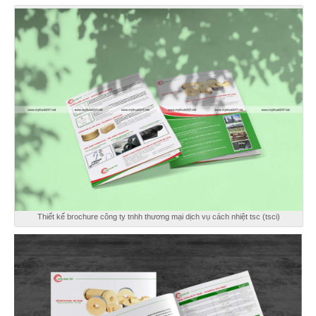
Thiết kế brochure công ty tnhh thương mại dịch vụ cách nhiệt tsc (tsci)