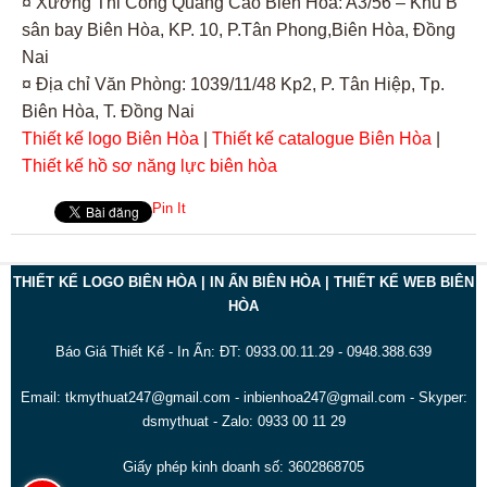
¤ Xưởng Thi Công Quảng Cáo Biên Hòa: A3/56 – Khu B
sân bay Biên Hòa, KP. 10, P.Tân Phong,Biên Hòa, Đồng
Nai
¤ Địa chỉ Văn Phòng: 1039/11/48 Kp2, P. Tân Hiệp, Tp.
Biên Hòa, T. Đồng Nai
Thiết kế logo Biên Hòa
|
Thiết kế catalogue Biên Hòa
|
Thiết kế hồ sơ năng lực biên hòa
Pin It
THIẾT KẾ LOGO BIÊN HÒA | IN ẤN BIÊN HÒA | THIẾT KẾ WEB BIÊN
HÒA
Báo Giá Thiết Kế - In Ấn: ĐT: 0933.00.11.29 - 0948.388.639
Email: tkmythuat247@gmail.com - inbienhoa247@gmail.com - Skyper:
dsmythuat - Zalo: 0933 00 11 29
Giấy phép kinh doanh số: 3602868705