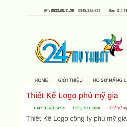
ĐT: 0933.00.11.29 – 0948.388.639
Báo Giá T
HOME
GIỚI THIỆU
HỒ SƠ NĂNG 
Thiết Kế Logo phú mỹ gia
★ MỸ THUẬT 247 ®
Tháng Tư 1, 2020
Thiết Kế l
Thiết Kế Logo công ty phú mỹ gia