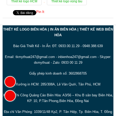
Thiết kế logo HCM
,
Thiết kế logo vũng tàu
Pin It
THIẾT KẾ LOGO BIÊN HÒA | IN ẤN BIÊN HÒA | THIẾT KẾ WEB BIÊN
HÒA
Báo Giá Thiết Kế - In Ấn: ĐT: 0933.00.11.29 - 0948.388.639
Email: tkmythuat247@gmail.com - inbienhoa247@gmail.com - Skyper:
dsmythuat - Zalo: 0933 00 11 29
Giấy phép kinh doanh số: 3602868705
Xưởng in HCM: 285/308A, Lê Văn Quới, Tân Phú, HCM
Xưởng Thi Công Quảng Cáo Biên Hòa: A3/56 – Khu B sân bay Biên Hòa,
KP. 10, P.Tân Phong,Biên Hòa, Đồng Nai
Địa chỉ Văn Phòng: 1039/11/48 Kp2, P. Tân Hiệp, Tp. Biên Hòa, T. Đồng