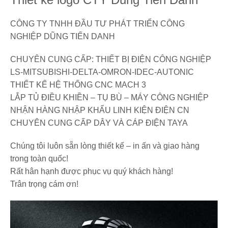
CÔNG TY TNHH ĐẦU TƯ PHÁT TRIỂN CÔNG
NGHIỆP DŨNG TIẾN DANH
CHUYÊN CUNG CẤP: THIẾT BỊ ĐIỆN CÔNG NGHIỆP
LS-MITSUBISHI-DELTA-OMRON-IDEC-AUTONIC
THIẾT KẾ HỆ THỐNG CNC MACH 3
LẮP TỦ ĐIỀU KHIỀN – TỤ BÙ – MÁY CÔNG NGHIỆP
NHẬN HÀNG NHẬP KHẨU LINH KIỆN ĐIỆN CN
CHUYÊN CUNG CẤP DÂY VÀ CÁP ĐIỆN TAYA
Chúng tôi luôn sẵn lòng thiết kế – in ấn và giao hàng
trong toàn quốc!
Rất hân hạnh được phục vụ quý khách hàng!
Trân trọng cám ơn!