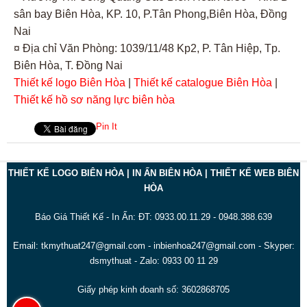
sân bay Biên Hòa, KP. 10, P.Tân Phong,Biên Hòa, Đồng
Nai
¤ Địa chỉ Văn Phòng: 1039/11/48 Kp2, P. Tân Hiệp, Tp.
Biên Hòa, T. Đồng Nai
Thiết kế logo Biên Hòa
|
Thiết kế catalogue Biên Hòa
|
Thiết kế hồ sơ năng lực biên hòa
Pin It
THIẾT KẾ LOGO BIÊN HÒA | IN ẤN BIÊN HÒA | THIẾT KẾ WEB BIÊN
HÒA
Báo Giá Thiết Kế - In Ấn: ĐT: 0933.00.11.29 - 0948.388.639
Email: tkmythuat247@gmail.com - inbienhoa247@gmail.com - Skyper:
dsmythuat - Zalo: 0933 00 11 29
Giấy phép kinh doanh số: 3602868705