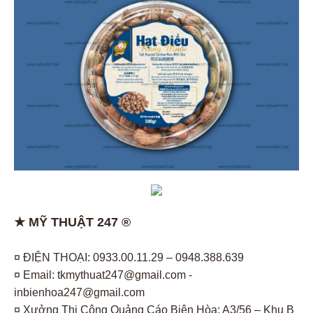
★ MỸ THUẬT 247 ®
¤ ĐIỆN THOẠI: 0933.00.11.29 – 0948.388.639
¤ Email: tkmythuat247@gmail.com -
inbienhoa247@gmail.com
¤ Xưởng Thi Công Quảng Cáo Biên Hòa: A3/56 – Khu B