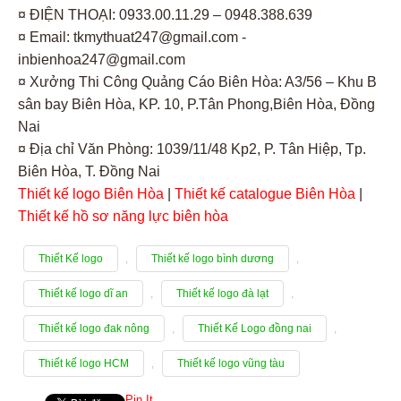
¤ ĐIỆN THOẠI: 0933.00.11.29 – 0948.388.639
¤ Email: tkmythuat247@gmail.com -
inbienhoa247@gmail.com
¤ Xưởng Thi Công Quảng Cáo Biên Hòa: A3/56 – Khu B
sân bay Biên Hòa, KP. 10, P.Tân Phong,Biên Hòa, Đồng
Nai
¤ Địa chỉ Văn Phòng: 1039/11/48 Kp2, P. Tân Hiệp, Tp.
Biên Hòa, T. Đồng Nai
Thiết kế logo Biên Hòa
|
Thiết kế catalogue Biên Hòa
|
Thiết kế hồ sơ năng lực biên hòa
Thiết Kế logo
,
Thiết kế logo bình dương
,
Thiết kế logo dĩ an
,
Thiết kế logo đà lạt
,
Thiết kế logo đak nông
,
Thiết Kế Logo đồng nai
,
Thiết kế logo HCM
,
Thiết kế logo vũng tàu
Pin It