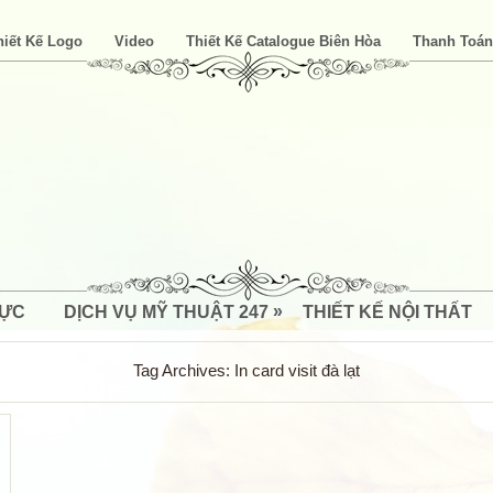
hiết Kế Logo
Video
Thiết Kế Catalogue Biên Hòa
Thanh Toán
»
LỰC
DỊCH VỤ MỸ THUẬT 247
THIẾT KẾ NỘI THẤT
Tag Archives:
In card visit đà lạt