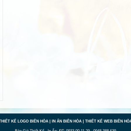
THIẾT KẾ LOGO BIÊN HÒA | IN ẤN BIÊN HÒA | THIẾT KẾ WEB BIÊN HÒ
Báo Giá Thiết Kế - In Ấn: ĐT: 0933.00.11.29 - 0948.388.639