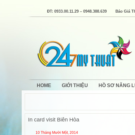
ĐT: 0933.00.11.29 – 0948.388.639
Báo Giá T
HOME
GIỚI THIỆU
HỒ SƠ NĂNG 
In card visit Biên Hòa
10 Tháng Mười Một, 2014